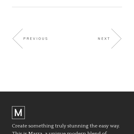
PREVIOUS
NEXT
Create something truly stunning the easy way.
This is Marra, a unique modern blend of